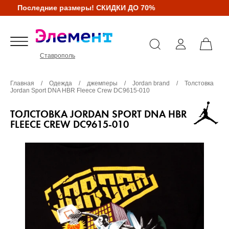
Последние размеры! СКИДКИ ДО 70%
Ставрополь
Главная
/
Одежда
/
джемперы
/
Jordan brand
/
Толстовка
Jordan Sport DNA HBR Fleece Crew DC9615-010
ТОЛСТОВКА JORDAN SPORT DNA HBR
FLEECE CREW DC9615-010