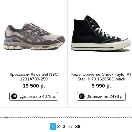
Кроссовки Asics Gel NYC
Кеды Converse Chuck Taylor All
1201A789-250
Star Hi 70 162050C black
19 500 р.
9 990 р.
Долями по 4875 р.
Долями по 2498 р.
1
2
3
39
из