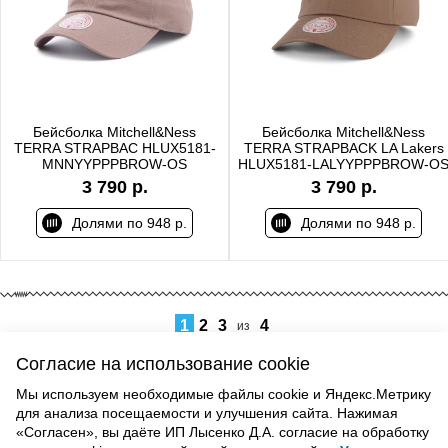
Бейсболка Mitchell&Ness
Бейсболка Mitchell&Ness
TERRA STRAPBAC HLUX5181-
TERRA STRAPBACK LA Lakers
MNNYYPPPBROW-OS
HLUX5181-LALYYPPPBROW-O
3 790 р.
3 790 р.
Долями по 948 р.
Долями по 948 р.
1
2
3
4
из
Согласие на использование cookie
Мы используем необходимые файлы cookie и Яндекс.Метрику
для анализа посещаемости и улучшения сайта. Нажимая
ВВЕРХ
«Согласен», вы даёте ИП Лысенко Д.А. согласие на обработку