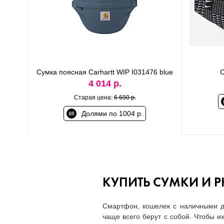
Сумка поясная Carhartt WIP I031476 blue
С
4 014 р.
Старая цена:
6 690 р.
Долями по 1004 р.
КУПИТЬ СУМКИ И 
Смартфон, кошелек с наличными д
чаще всего берут с собой. Чтобы и