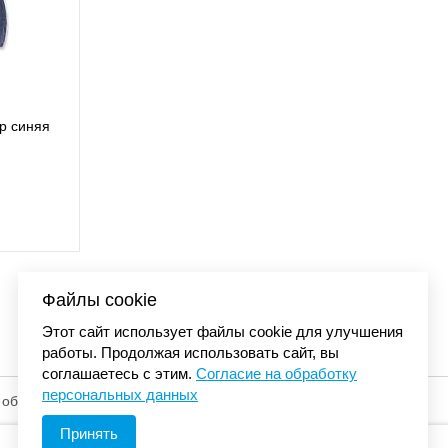
а Carhartt DUNMORE BALL с
Б
кой черный 101195 001
4 480 р.
Файлы cookie
Этот сайт использует файлы cookie для улучшения
работы. Продолжая использовать сайт, вы
соглашаетесь с этим.
Согласие на обработку
персональных данных
 обработку
© «Элемент». 2013-2026 Все права защищены.
Принять