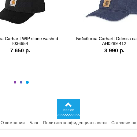
рая
Бейсболка Carhartt WIP I028876 black
Бейсболк
сет
6 990 р.
ВВЕРХ
О компании
Блог
Политика конфиденциальности
Согласие на