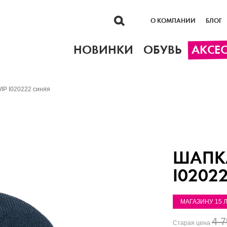
О КОМПАНИИ
БЛОГ
НОВИНКИ
ОБУВЬ
АКСЕ
WIP I020222 синяя
ШАПКА
I0202
МАГАЗИНУ 15 
4 7
Старая цена