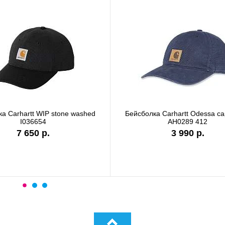
а Carhartt WIP stone washed
Бейсболка Carhartt Odessa c
I036654
AH0289 412
7 650 р.
3 990 р.