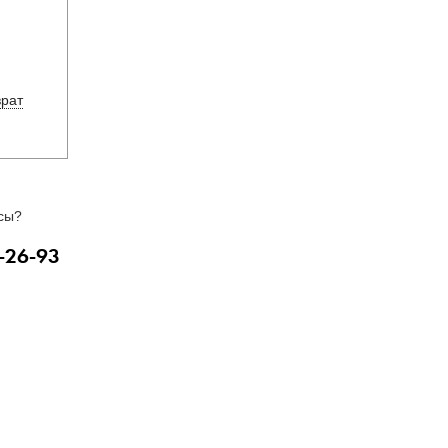
врат
сы?
-26-93