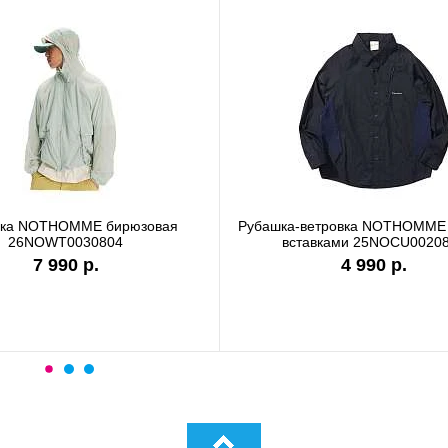
вка NOTHOMME бирюзовая
Рубашка-ветровка NOTHOMME 
26NOWT0030804
вставками 25NOCU0020
7 990 р.
4 990 р.