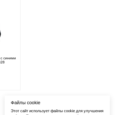
с синими
Футболка Carhartt WIP
828
I03627
9 890 
Файлы cookie
Этот сайт использует файлы cookie для улучшения