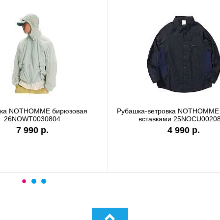
вка NOTHOMME бирюзовая
Рубашка-ветровка NOTHOMME 
26NOWT0030804
вставками 25NOCU0020
7 990 р.
4 990 р.