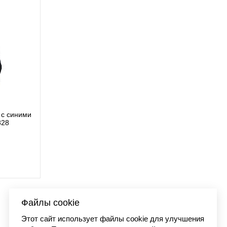
с синими
Футболка Carhartt WIP
828
I03627
9 890 
Файлы cookie
Этот сайт использует файлы cookie для улучшения