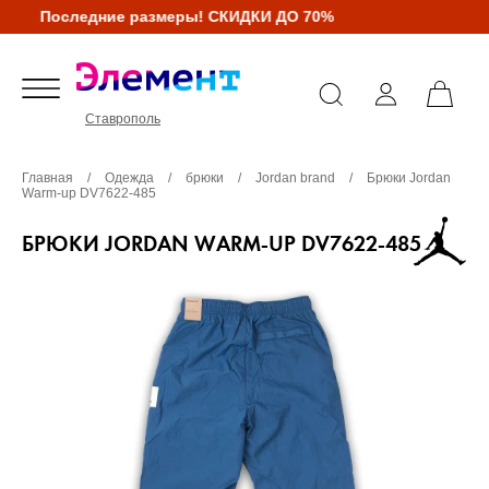
Последние размеры! СКИДКИ ДО 70%
Ставрополь
Главная
/
Одежда
/
брюки
/
Jordan brand
/
Брюки Jordan
Warm-up DV7622-485
БРЮКИ JORDAN WARM-UP DV7622-485