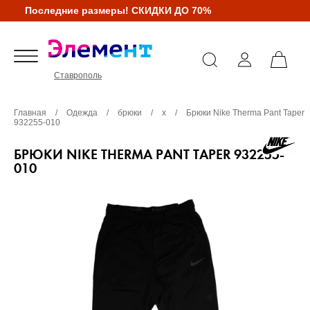
Последние размеры! СКИДКИ ДО 70%
Ставрополь
Главная
/
Одежда
/
брюки
/
х
/
Брюки Nike Therma Pant Taper
932255-010
БРЮКИ NIKE THERMA PANT TAPER 932255-
010