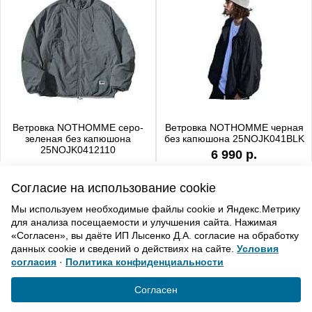
Ветровка NOTHOMME серо-
Ветровка NOTHOMME черная
зеленая без капюшона
без капюшона 25NOJK041BLK
25NOJK0412110
6 990 р.
6 990 р.
Согласие на использование cookie
Мы используем необходимые файлы cookie и Яндекс.Метрику
для анализа посещаемости и улучшения сайта. Нажимая
ВВЕРХ
«Согласен», вы даёте ИП Лысенко Д.А. согласие на обработку
данных cookie и сведений о действиях на сайте.
Условия
согласия
·
Политика конфиденциальности
Политика конфиденциальности
Согласие на обработку
Согласен
© «Элемент». 2013-2021 Все права защищены.