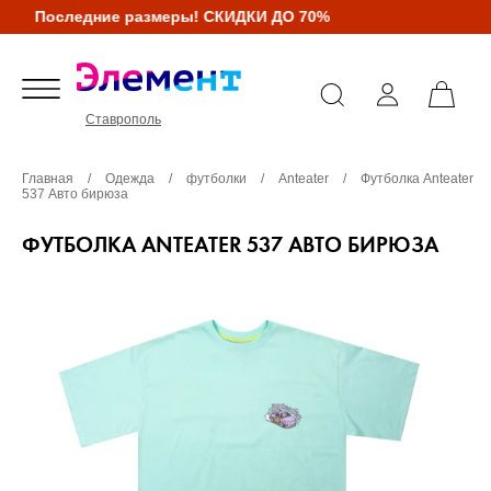
Последние размеры! СКИДКИ ДО 70%
Ставрополь
Главная
/
Одежда
/
футболки
/
Anteater
/
Футболка Anteater
537 Авто бирюза
ФУТБОЛКА ANTEATER 537 АВТО БИРЮЗА