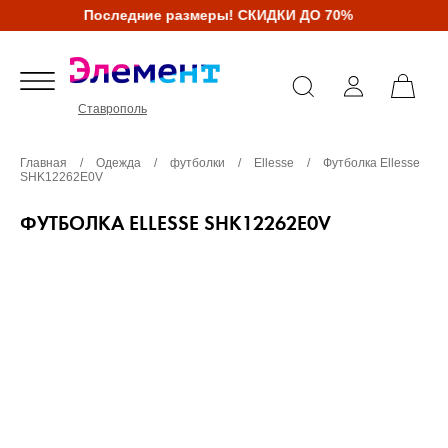
Последние размеры! СКИДКИ ДО 70%
Ставрополь
Главная
/
Одежда
/
футболки
/
Ellesse
/
Футболка Ellesse
SHK12262E0V
ФУТБОЛКА ELLESSE SHK12262E0V