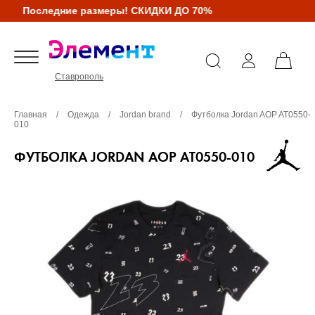
Последние размеры! СКИДКИ ДО 70%
Ставрополь
Главная
/
Одежда
/
Jordan brand
/
Футболка Jordan AOP AT0550-
010
ФУТБОЛКА JORDAN AOP AT0550-010