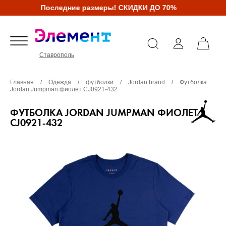
Последние размеры! СКИДКИ ДО 70%
Ставрополь
Главная
/
Одежда
/
футболки
/
Jordan brand
/
Футболка
Jordan Jumpman фиолет CJ0921-432
ФУТБОЛКА JORDAN JUMPMAN ФИОЛЕТ
CJ0921-432