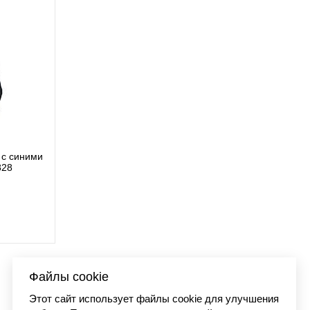
с синими
Футболка Carhartt WIP
828
I03627
9 890 
Файлы cookie
Этот сайт использует файлы cookie для улучшения