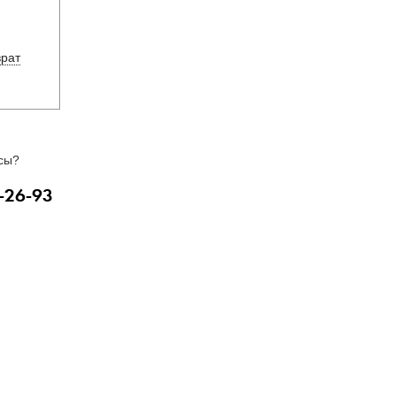
врат
сы?
-26-93