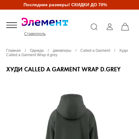
Последние размеры! СКИДКИ ДО 70%
Ставрополь
Главная
/
Одежда
/
джемперы
/
Called a Garment
/
Худи
Called a Garment Wrap d.grey
ХУДИ CALLED A GARMENT WRAP D.GREY