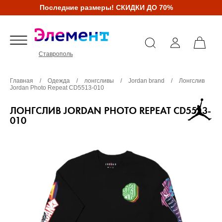
Последние размеры! СКИДКИ ДО 70%
Ставрополь
Главная
/
Одежда
/
лонгсливы
/
Jordan brand
/
Лонгслив
Jordan Photo Repeat CD5513-010
ЛОНГСЛИВ JORDAN PHOTO REPEAT CD5513-
010