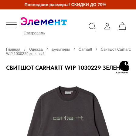
Последние размеры! СКИДКИ ДО 70%
Ставрополь
Главная
/
Одежда
/
джемперы
/
Carhartt
/
Свитшот Carhartt
WIP 1030229 зеленый
СВИТШОТ CARHARTT WIP 1030229 ЗЕЛЕНЫЙ