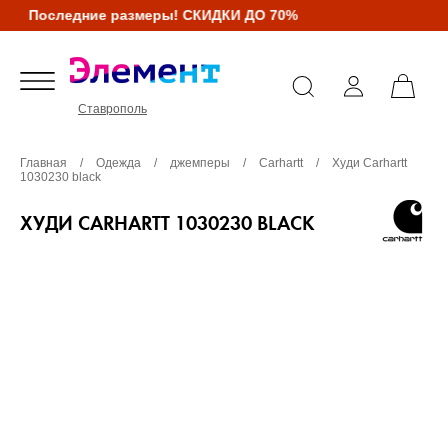
Последние размеры! СКИДКИ ДО 70%
Ставрополь
Главная
/
Одежда
/
джемперы
/
Carhartt
/
Худи Carhartt
1030230 black
ХУДИ CARHARTT 1030230 BLACK