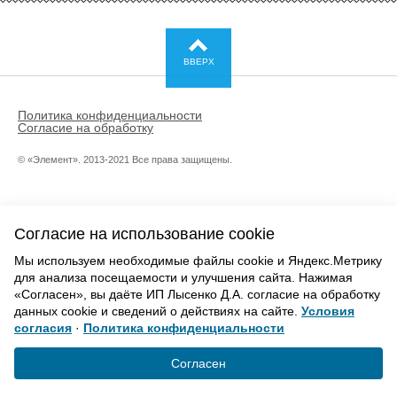
СТАВРОПОЛЕ
Повышенный уровень комфорта - то, что отличает дорогую
ВВЕРХ
обувь. Она почти не чувствуется на ноге. Известный бренд
Jordan выпускает не только взрослую, но и детскую обувь.
Стильные детские кроссовки Jordan получили свое название
Политика конфиденциальности
благодаря баскетболисту Майклу Джордану в далеком 1984
Согласие на обработку
году, разработчик бренда - компания Nike. Сегодня
высококачественную обувь этого брэнда можно купить в
© «Элемент». 2013-2021 Все права защищены.
Ставрополе.
ПРЕИМУЩЕСТВА ОБУВИ JORDAN ДЛЯ
ДЕТЕЙ
Согласие на использование cookie
Мы используем необходимые файлы cookie и Яндекс.Метрику
Спортстиль - то, что по душе ребенку, увлеченному спортом,
для анализа посещаемости и улучшения сайта. Нажимая
в любом возрасте. Заботливые родители знают - детской
«Согласен», вы даёте ИП Лысенко Д.А. согласие на обработку
стопе необходимы удобные ботинки. Школьники более
данных cookie и сведений о действиях на сайте.
Условия
подвижны, их стопа формируется. Высококачественный
согласия
·
Политика конфиденциальности
материал и амортизация кроссовок Jordan создают ногам
Согласен
повышенный комфорт во время занятий спортом.
Фирменные кроссы отлично поддерживают ноги, и ребенок