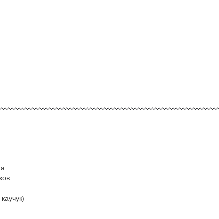
на
ков
каучук)