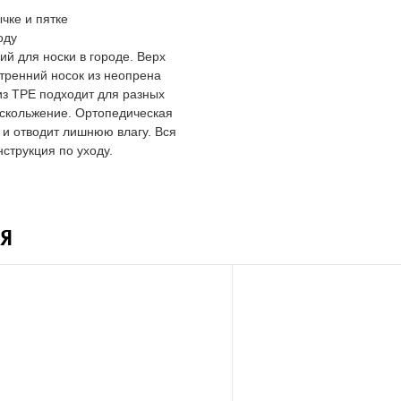
чке и пятке
оду
й для носки в городе. Верх
тренний носок из неопрена
из TPE подходит для разных
 скольжение. Ортопедическая
 и отводит лишнюю влагу. Вся
струкция по уходу.
Я