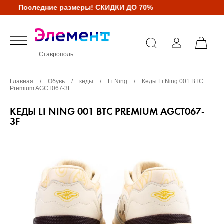
Последние размеры! СКИДКИ ДО 70%
Ставрополь
Главная
/
Обувь
/
кеды
/
Li Ning
/
Кеды Li Ning 001 BTC
Premium AGCT067-3F
КЕДЫ LI NING 001 BTC PREMIUM AGCT067-
3F