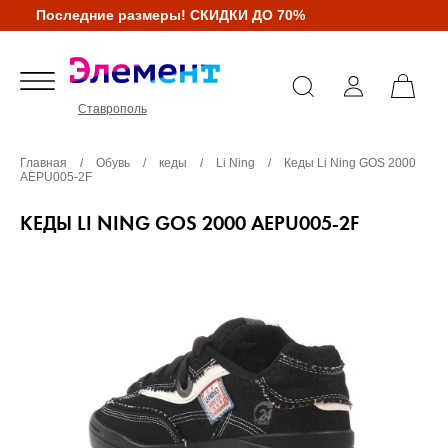
Последние размеры! СКИДКИ ДО 70%
Ставрополь
Главная
/
Обувь
/
кеды
/
Li Ning
/
Кеды Li Ning GOS 2000
AEPU005-2F
КЕДЫ LI NING GOS 2000 AEPU005-2F