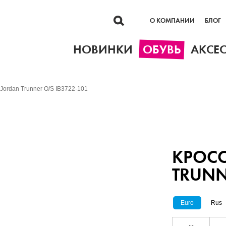
О КОМПАНИИ
БЛОГ
НОВИНКИ
ОБУВЬ
АКСЕ
 Jordan Trunner O/S IB3722-101
КРОСС
TRUNN
Euro
Rus