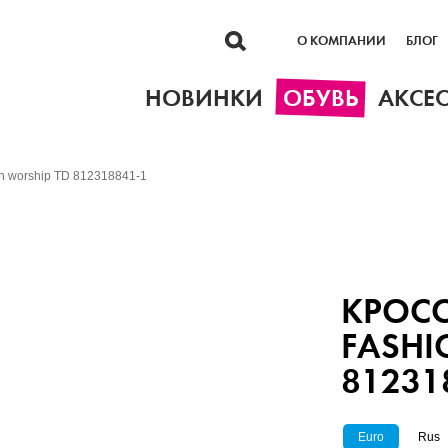
О КОМПАНИИ
БЛОГ
НОВИНКИ
ОБУВЬ
АКСЕ
on worship TD 812318841-1
КРОС
FASHI
81231
Euro
Rus