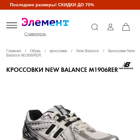
Последние размеры! СКИДКИ ДО 70%
Ставрополь
Главная
/
Обувь
/
кроссовки
/
New Balance
/
Кроссовки New
Balance M1906RER
КРОССОВКИ NEW BALANCE M1906RER