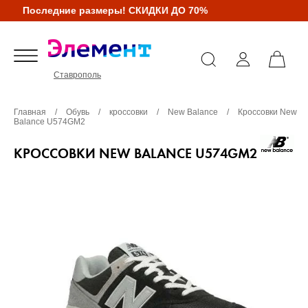
Последние размеры! СКИДКИ ДО 70%
Ставрополь
Главная
/
Обувь
/
кроссовки
/
New Balance
/
Кроссовки New
Balance U574GM2
КРОССОВКИ NEW BALANCE U574GM2