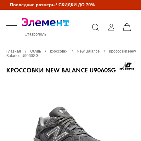
Последние размеры! СКИДКИ ДО 70%
Ставрополь
Главная
/
Обувь
/
кроссовки
/
New Balance
/
Кроссовки New
Balance U9060SG
КРОССОВКИ NEW BALANCE U9060SG