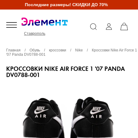
Последние размеры! СКИДКИ ДО 70%
Ставрополь
Главная
/
Обувь
/
кроссовки
/
Nike
/
Кроссовки Nike Air Force 1
'07 Panda DV0788-001
КРОССОВКИ NIKE AIR FORCE 1 '07 PANDA
DV0788-001