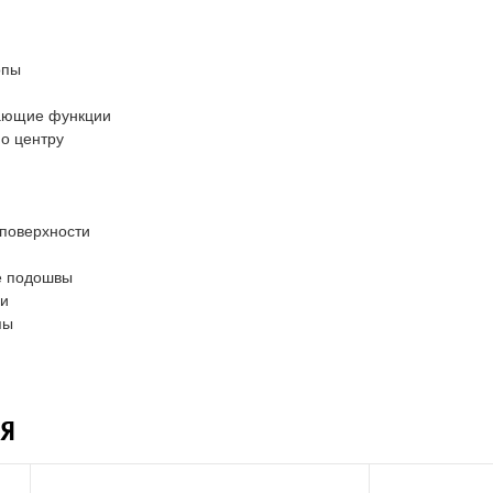
опы
вающие функции
о центру
 поверхности
е подошвы
ли
пы
Я