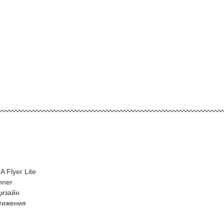
 Flyer Lite
nner
дизайн
тижения