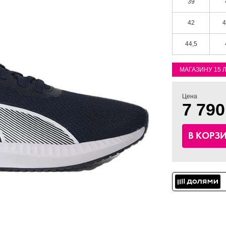
39
42
4
44,5
МАГАЗИНУ 15 
Цена
7 790
В КОРЗ