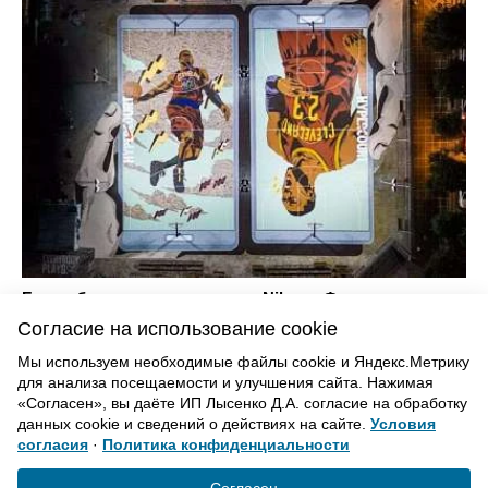
Баскетбольные площадки от Nike на Филиппинах
15238
Согласие на использование cookie
Мы используем необходимые файлы cookie и Яндекс.Метрику
для анализа посещаемости и улучшения сайта. Нажимая
ВВЕРХ
«Согласен», вы даёте ИП Лысенко Д.А. согласие на обработку
данных cookie и сведений о действиях на сайте.
Условия
согласия
·
Политика конфиденциальности
Политика конфиденциальности
Согласие на обработку